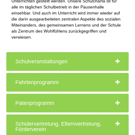
Unterrichten gestellt werden. Unsere Schulcharta ist für
alle im täglichen Schulbetrieb in der Pausenhalle
Qualitätsanalyse
einsehbar. Und auch im Unterricht wird immer wieder auf
die darin ausgearbeiteten zentralen Aspekte des sozialen
Kontakt
Miteinanders, des gemeinsamen Lernens und der Schule
als Zentrum des Wohlfühlens zurückgegriffen und
Stufenleitungen
verwiesen.
Betreuung der Referendarinnen und
Referendare sowie der
Praxissemesterstudierenden
Schulveranstaltungen
Praktikumsbetreuung
Fahrtenprogramm
Anfahrt
Ganztag
Patenprogramm
Unser Konzept
Mensa
Schülervertretung, Elternvertretung,
Förderverein
Schülerstimmen