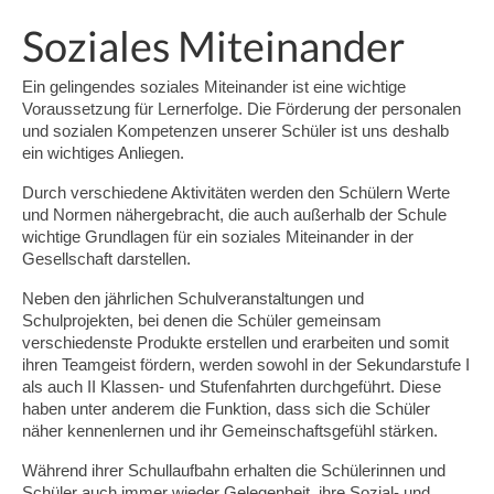
Soziales Miteinander
Schulprogramm
Schulleben
Ein gelingendes soziales Miteinander ist eine wichtige
Voraussetzung für Lernerfolge. Die Förderung der personalen
Informationen
und sozialen Kompetenzen unserer Schüler ist uns deshalb
ein wichtiges Anliegen.
Das Leitungsteam
Durch verschiedene Aktivitäten werden den Schülern Werte
Kollegium
und Normen nähergebracht, die auch außerhalb der Schule
wichtige Grundlagen für ein soziales Miteinander in der
Gremien
Gesellschaft darstellen.
Neben den jährlichen Schulveranstaltungen und
Schulpflegschaft
Schulprojekten, bei denen die Schüler gemeinsam
verschiedenste Produkte erstellen und erarbeiten und somit
Förderverein
ihren Teamgeist fördern, werden sowohl in der Sekundarstufe I
als auch II Klassen- und Stufenfahrten durchgeführt. Diese
Schulorganisation
haben unter anderem die Funktion, dass sich die Schüler
näher kennenlernen und ihr Gemeinschaftsgefühl stärken.
Erprobungsstufe (Klassen 5 und 6)
Während ihrer Schullaufbahn erhalten die Schülerinnen und
Mittelstufe (Klassen 7 bis 10)
Schüler auch immer wieder Gelegenheit, ihre Sozial- und