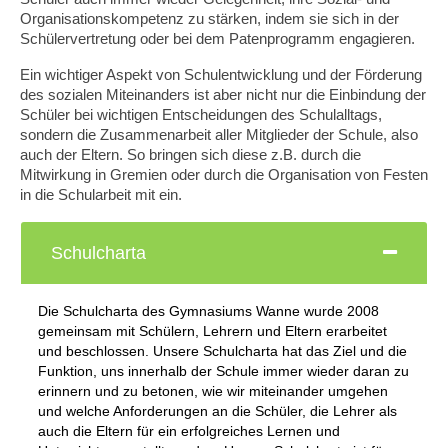
Organisationskompetenz zu stärken, indem sie sich in der
Gymnasiale Oberstufe (Jahrgangsstufen EF,
Schülervertretung oder bei dem Patenprogramm engagieren.
Q1 und Q2)
Ein wichtiger Aspekt von Schulentwicklung und der Förderung
Hausordnung
des sozialen Miteinanders ist aber nicht nur die Einbindung der
Schüler bei wichtigen Entscheidungen des Schulalltags,
Schulcharta
sondern die Zusammenarbeit aller Mitglieder der Schule, also
auch der Eltern. So bringen sich diese z.B. durch die
Daten und Fakten
Mitwirkung in Gremien oder durch die Organisation von Festen
in die Schularbeit mit ein.
Geschichte
Schulcharta
Lernen auf Distanz
Studien- und Berufsorientierung
Die Schulcharta des Gymnasiums Wanne wurde 2008
gemeinsam mit Schülern, Lehrern und Eltern erarbeitet
Lehrpläne
und beschlossen. Unsere Schulcharta hat das Ziel und die
Funktion, uns innerhalb der Schule immer wieder daran zu
Informationen zum Eintritt in die Oberstufe
erinnern und zu betonen, wie wir miteinander umgehen
für Jahrgang 10 und Seiteneinsteiger
und welche Anforderungen an die Schüler, die Lehrer als
auch die Eltern für ein erfolgreiches Lernen und
Kooperationen