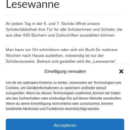
Lesewanne
Schulprogramm
Schulleben
An jedem Tag in der 6. und 7. Stunde öffnet unsere
Schülerbibliothek ihre Tür für alle Schülerinnen und Schüler, die
Informationen
aus über 600 Büchern und Zeitschriften auswählen können.
Das Leitungsteam
Man kann vor Ort schmökern oder sich ein Buch für mehrere
Wochen nach Hause ausleihen, notwendig ist nur der
Kollegium
Schülerausweis. Betreut und gestaltet wird die „Lesewanne“
unter anderem von älteren Schülerinnen und Schülern, die den
Gremien
Einwilligung verwalten
Bibliotheksdienst gerne übernehmen. Die „Lesewanne“
bietet die aktuelle Tageszeitung, Wissensmagazine, spannende
Schulpflegschaft
Um dir ein optimales Erlebnis zu bieten, verwenden wir Technologien wie
Krimis, Liebesgeschichten, Ratgeber, englische Literatur, aber
Cookies, um Geräteinformationen zu speichern und/oder darauf
auch Comics und Mangas.
Förderverein
zuzugreifen. Wenn du diesen Technologien zustimmst, können wir Daten
wie das Surfverhalten oder eindeutige IDs auf dieser Website verarbeiten.
Schulorganisation
Wenn du deine Einwillligung nicht erteilst oder zurückziehst, können
Mehrmals im Jahr finden hier auch kleinere Vorleseangebote
bestimmte Merkmale und Funktionen beeinträchtigt werden.
statt, z.B. die beliebte Aktion „Lehrer*innen lesen
Erprobungsstufe (Klassen 5 und 6)
Lieblingsbücher“.
Akzeptieren
Mittelstufe (Klassen 7 bis 10)